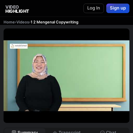
VIDEO
Log In
Sign up
HIGHLIGHT
Home
›
Videos
›
1 2 Mengenal Copywriting
Summary
Transcript
Chat