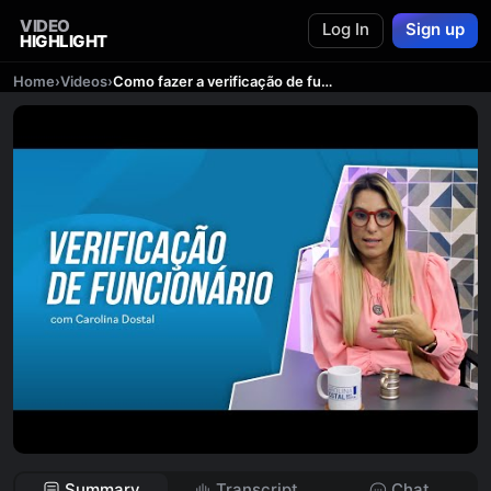
VIDEO
Log In
Sign up
HIGHLIGHT
Home
›
Videos
›
Como fazer a verificação de funcionários na página do LinkedIn?
Summary
Transcript
Chat