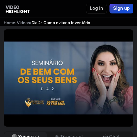
VIDEO
Log In
Sign up
HIGHLIGHT
Home
›
Videos
›
Dia 2- Como evitar o Inventário
Summary
Transcript
Chat