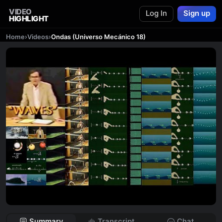
VIDEO
Log In
Sign up
HIGHLIGHT
Home
›
Videos
›
Ondas (Universo Mecánico 18)
Summary
Transcript
Chat