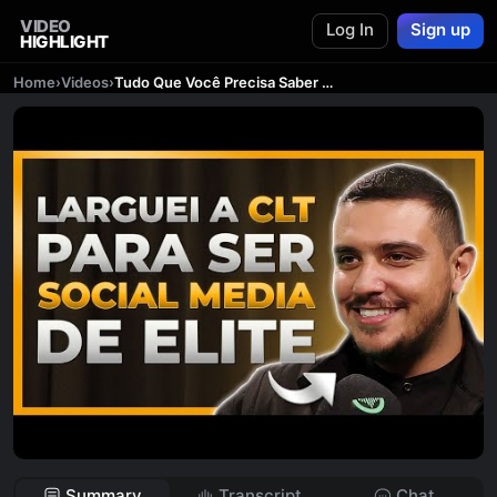
VIDEO
Log In
Sign up
HIGHLIGHT
Home
›
Videos
›
Tudo Que Você Precisa Saber Para Ser Um Social Media | Valter Azevedo - Kiwicast #148
Summary
Transcript
Chat