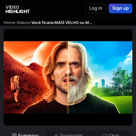
VIDEO
Log In
Sign up
HIGHLIGHT
Home
›
Videos
›
Você ficaria MAIS VELHO ou MAIS NOVO em MARTE?
Summary
Transcript
Chat