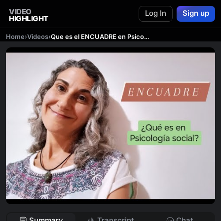
VIDEO
Log In
Sign up
HIGHLIGHT
Home
›
Videos
›
Que es el ENCUADRE en Psicología social
Summary
Transcript
Chat