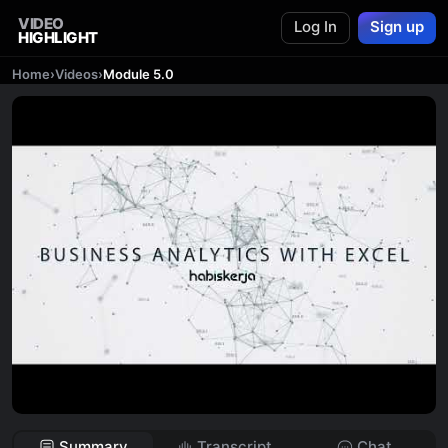
VIDEO
Log In
Sign up
HIGHLIGHT
Home
›
Videos
›
Module 5.0
Summary
Transcript
Chat