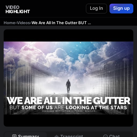
VIDEO
Log In
Sign up
HIGHLIGHT
Home
›
Videos
›
We Are All In The Gutter BUT SOME OF US Are Looking At The Stars
Summary
Transcript
Chat