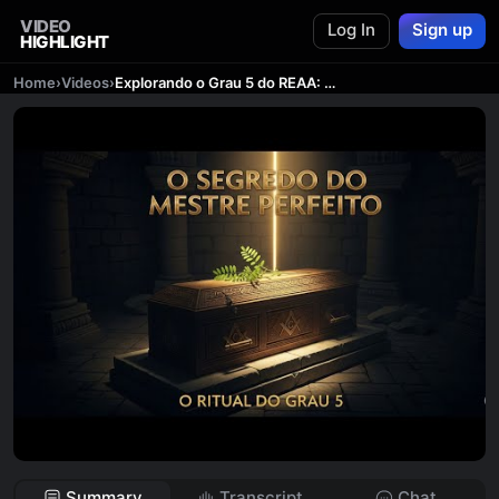
VIDEO
Log In
Sign up
HIGHLIGHT
Home
›
Videos
›
Explorando o Grau 5 do REAA: Conhecendo os Mistérios da Maçonaria
Summary
Transcript
Chat