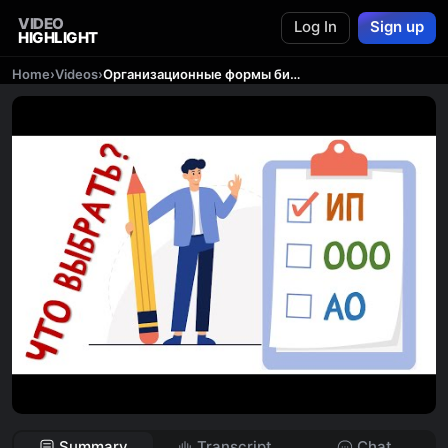
VIDEO
Log In
Sign up
HIGHLIGHT
Home
›
Videos
›
Организационные формы бизнеса. От ИП до ООО
Summary
Transcript
Chat