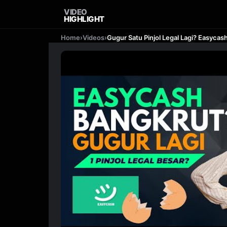
VIDEO
HIGHLIGHT
Home
›
Videos
›
Gugur Satu Pinjol Legal Lagi? Easycas