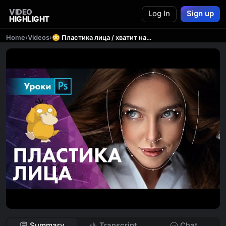
VIDEO
Log In
Sign up
HIGHLIGHT
Home
›
Videos
›
😳 Пластика лица / хватит надувать глаза!
Summary
Transcript
Chat