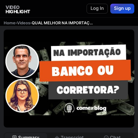
VIDEO
Log In
Sign up
HIGHLIGHT
Home
›
Videos
›
QUAL MELHOR NA IMPORTAÇÃO: BANCO OU CORRETORA?
Summary
Transcript
Chat