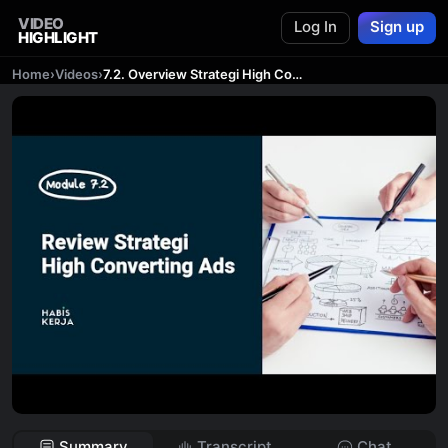
VIDEO
Log In
Sign up
HIGHLIGHT
Home
›
Videos
›
7.2. Overview Strategi High Converting Ads
Summary
Transcript
Chat