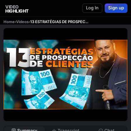
VIDEO
Log In
Sign up
HIGHLIGHT
Home
›
Videos
›
13 ESTRATÉGIAS DE PROSPECÇÃO DE CLIENTES DE TRÁFEGO PAGO
Summary
Transcript
Chat