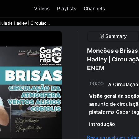
Videos
Playlists
Channels
Monções e Brisas | Ventos Alísios | Célula de Hadley | Circulação atmosférica | Geografia pro ENEM
Summary
Monções e Brisas |
Hadley | Circulaçã
ENEM
00:00
A Circulação
Visão geral da seção
assunto de circulaçã
plataforma Gabarita
Introdução
Resuma qualquer vídeo