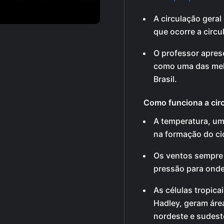
A circulação gera
que ocorre a circu
O professor apres
como uma das mel
Brasil.
Como funciona a circ
A temperatura, um
na formação do cic
Os ventos sempre 
pressão para onde
As células tropic
Hadley, geram áre
nordeste e sudest