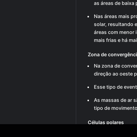
as áreas de baixa 
Nas áreas mais pr
solar, resultando
áreas com menor i
mais frias e há ma
Zona de convergência
Na zona de conver
direção ao oeste p
Esse tipo de even
As massas de ar s
tipo de movimento
Células polares
Nas áreas de alta