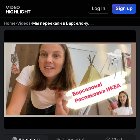
VIDEO
Log In
Sign up
HIGHLIGHT
Home
›
Videos
›
Мы переехали в Барселону. Распаковка доставки из IKEA. Мини vlog.
Summary
Transcript
Chat