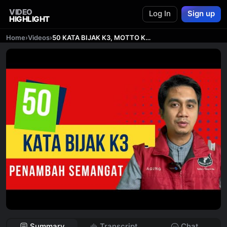
VIDEO
Log In
Sign up
HIGHLIGHT
Home
›
Videos
›
50 KATA BIJAK K3, MOTTO K3, SLOGAN K3 PENAMBAH SEMANGAT !!
Summary
Transcript
Chat