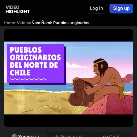
VIDEO
Log In
Sign up
HIGHLIGHT
Home
›
Videos
›
ÑamiÑami: Pueblos originarios del norte de Chile
Summary
Transcript
Chat