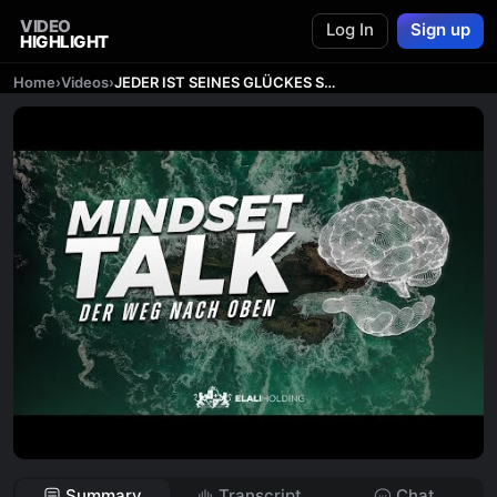
VIDEO
Log In
Sign up
HIGHLIGHT
Home
›
Videos
›
JEDER IST SEINES GLÜCKES SCHMIED 🍀
Summary
Transcript
Chat