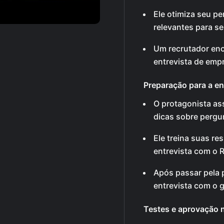
Ele otimiza seu pe
relevantes para s
Um recrutador enc
entrevista de emp
Preparação para a en
O protagonista ass
dicas sobre pergu
Ele treina suas re
entrevista com o 
Após passar pela 
entrevista com o 
Testes e aprovação 