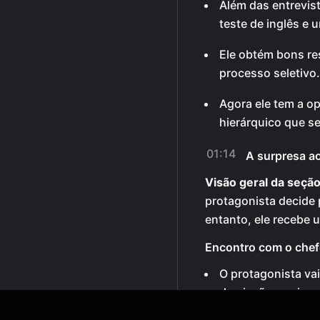
Além das entrevist
teste de inglês e 
Ele obtém bons re
processo seletivo.
Agora ele tem a o
hierárquico que 
01:14
A surpresa a
Visão geral da seção
protagonista decide 
entanto, ele recebe 
Encontro com o chef
O protagonista vai
demissão e avisar
empresa.