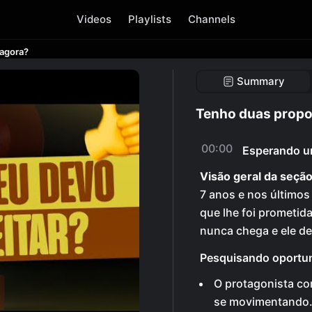
Videos
Playlists
Channels
 agora?
Summary
Tenho duas propo
00:00
Esperando u
Visão geral da seção
7 anos e nos último
que lhe foi prometid
nunca chega e ele de
Pesquisando oportu
O protagonista c
se movimentando