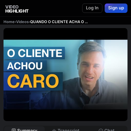
VIDEO
Log In
Sign up
HIGHLIGHT
Home
›
Videos
›
QUANDO O CLIENTE ACHA O PREÇO CARO NA #ARQUITETURA
Summary
Transcript
Chat