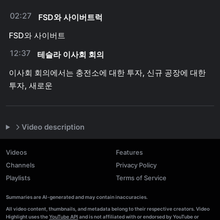
02:27
FSD와 사이버트럭
FSD와 사이버트
12:37
테슬라 이사회 회의
이사회 회의에서는 충전소에 대한 투자, 신규 공장에 대한
투자, 새로운
Video description
Videos
Features
Channels
Privacy Policy
Playlists
Terms of Service
Summaries are AI-generated and may contain inaccuracies.
All video content, thumbnails, and metadata belong to their respective creators. Video
Highlight uses the
YouTube API
and is not affiliated with or endorsed by YouTube or