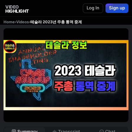
VIDEO
Log In
Sign up
HIGHLIGHT
Home
›
Videos
›
테슬라 2023년 주총 통역 중계
Summary
Transcript
Chat