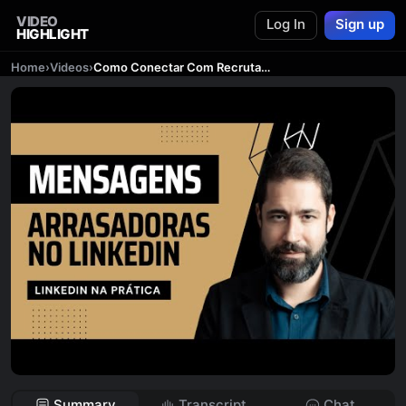
VIDEO
Log In
Sign up
HIGHLIGHT
Home
›
Videos
›
Como Conectar Com Recrutadores no LinkedIn da forma Certa | Chat GPT
Summary
Transcript
Chat