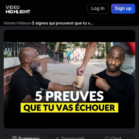
VIDEO
Log In
Sign up
HIGHLIGHT
Home
›
Videos
›
5 signes qui prouvent que tu vas échouer dans la vie
Summary
Transcript
Chat