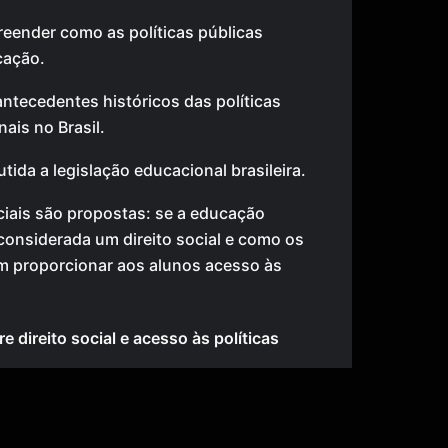
reender como as políticas públicas
cação.
ntecedentes históricos das políticas
ais no Brasil.
ida a legislação educacional brasileira.
ciais são propostas: se a educação
 considerada um direito social e como os
 proporcionar aos alunos acesso às
e direito social e acesso às políticas
:
Nesta seção, são apresentadas
ucação como um direito social e como os