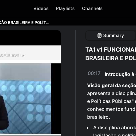
Videos
Playlists
Channels
TA1 v1 FUNCIONAMENTO DA EDUCAÇÃO BRASILEIRA E POLÍTICAS PÚBLICAS A
Summary
TA1 v1 FUNCION
BRASILEIRA E PO
00:17
Introdução à 
Visão geral da seção
apresenta a discipli
e Políticas Públicas"
conhecimentos funda
brasileiro.
A disciplina abor
legislação e políti