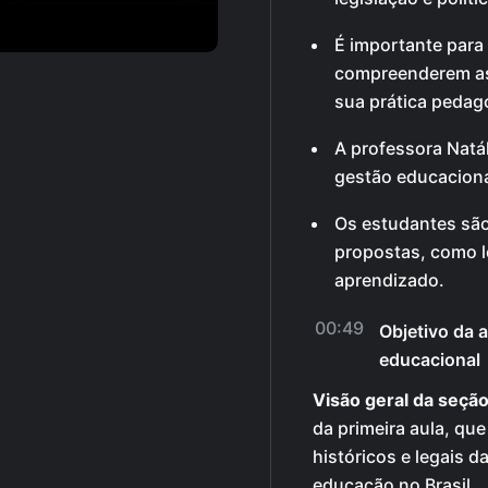
É importante para
compreenderem as 
sua prática pedag
A professora Natá
gestão educaciona
Os estudantes são 
propostas, como l
aprendizado.
00:49
Objetivo da a
educacional
Visão geral da seção
da primeira aula, que
históricos e legais d
educação no Brasil.