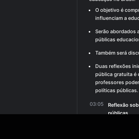
O objetivo é comp
influenciam a edu
Serão abordados a
públicas educacion
Também será discut
Duas reflexões ini
pública gratuita é
professores podem
políticas públicas.
03:05
Reflexão sobr
públicas
Visão geral da seção
reflexões sobre a ed