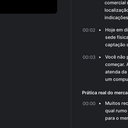
comercial 
localização
indicações
Hoje em di
00:02
sede físic
captação d
Você não p
00:03
começar. A
atenda da 
um computa
Prática real do merc
Muitos re
00:00
qual rumo
para o mer