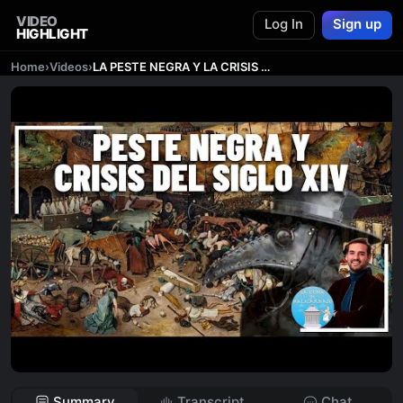
VIDEO
Log In
Sign up
HIGHLIGHT
Home
›
Videos
›
LA PESTE NEGRA Y LA CRISIS DEL SIGLO XIV | Historia medieval ESO 🏰
Summary
Transcript
Chat