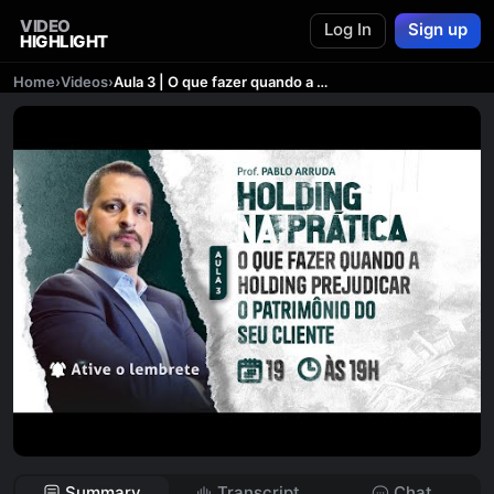
VIDEO
Log In
Sign up
HIGHLIGHT
Home
›
Videos
›
Aula 3 | O que fazer quando a Holding prejudicar o patrimônio do seu cliente
Summary
Transcript
Chat