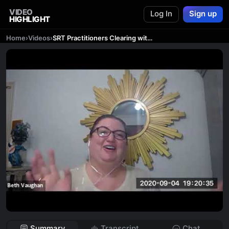
VIDEO
Log In
Sign up
HIGHLIGHT
Home
›
Videos
›
SRT Practitioners Clearing with Kathleen Butler
Summary
Transcript
Chat