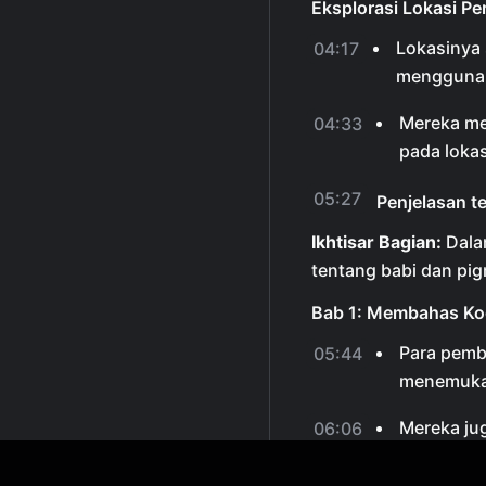
Eksplorasi Lokasi Pe
Lokasinya 
04:17
menggunak
Mereka me
04:33
pada lokas
05:27
Penjelasan t
Ikhtisar Bagian:
Dala
tentang babi dan pi
Bab 1: Membahas Ko
Para pemb
05:44
menemukan
Mereka j
06:06
mengganti