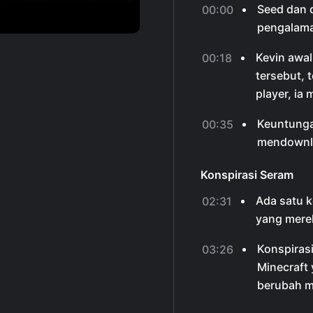
Seed dan 
00:00
pengalama
Kevin awal
00:18
tersebut, 
player, ia
Keuntungan
00:35
mendownlo
Konspirasi Seram
Ada satu k
02:31
yang mere
Konspirasi
03:26
Minecraft 
berubah me