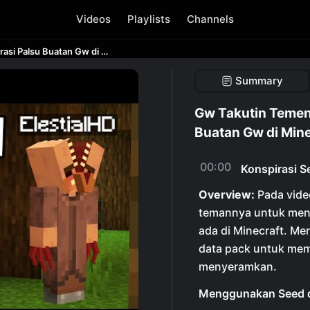
Videos
Playlists
Channels
Gw Takutin Temen Gw Dengan Konspirasi Palsu Buatan Gw di Minecraft
Summary
Gw Takutin Temen
Buatan Gw di Mine
00:00
Konspirasi S
Overview:
Pada vide
temannya untuk menc
ada di Minecraft. M
data pack untuk me
menyeramkan.
Menggunakan Seed d