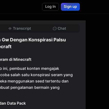
Log In
Sign up
Transcript
Chat
 Gw Dengan Konspirasi Palsu
craft
eram di Minecraft
o ini, pembuat konten mengajak
oba salah satu konspirasi seram yang
ereka menggunakan seed tertentu dan
mbuat pengalaman bermain yang
an Data Pack