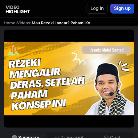
VIDEO
Log In
Sign up
HIGHLIGHT
Home
›
Videos
›
Mau Rezeki Lancar? Pahami Konsep Rezeki Ini | Ceramah Ustadz Abdul Somad
Summary
Transcript
Chat