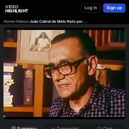
VIDEO
Log In
Sign up
HIGHLIGHT
Home
›
Videos
›
João Cabral de Melo Neto por João Cabral de Melo Neto
Summary
Transcript
Chat