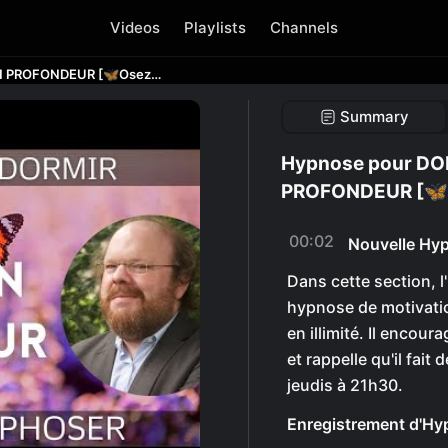
Videos
Playlists
Channels
Hypnose pour DORMIR et SOIGNER EN PROFONDEUR [🦋Osez la MÉTAMORPHOSE !] 3/3
Summary
Hypnose pour DO
PROFONDEUR [🦋
00:02
Nouvelle Hyp
Dans cette section, l
hypnose de motivation
en illimité. Il encou
et rappelle qu'il fai
jeudis à 21h30.
Enregistrement d'H