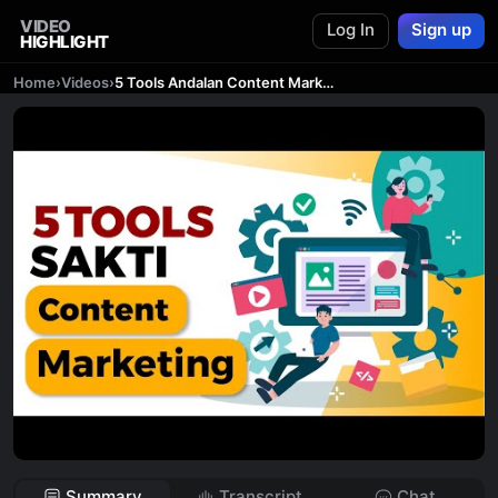
VIDEO
Log In
Sign up
HIGHLIGHT
Home
›
Videos
›
5 Tools Andalan Content Marketing dan SEO
Summary
Transcript
Chat