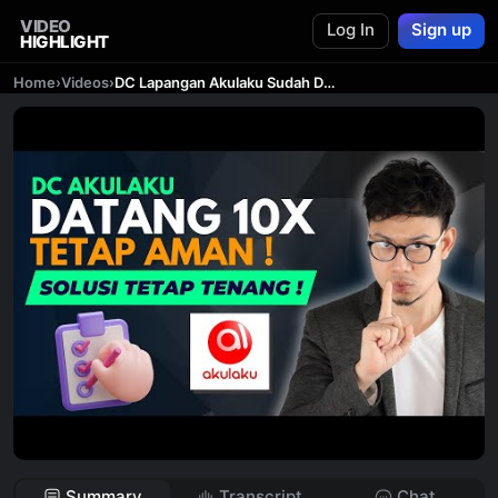
VIDEO
Log In
Sign up
HIGHLIGHT
Home
›
Videos
›
DC Lapangan Akulaku Sudah Datang Ke Rumah 10X Tetap Aman, Ini Solusi Galbay Akulaku Terbaru 2023!
Summary
Transcript
Chat