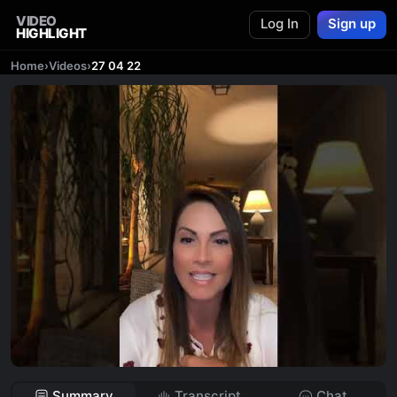
VIDEO
Log In
Sign up
HIGHLIGHT
Home
›
Videos
›
27 04 22
Summary
Transcript
Chat