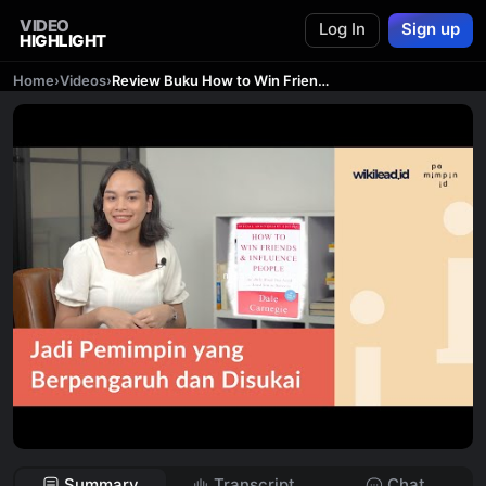
VIDEO
Log In
Sign up
HIGHLIGHT
Home
›
Videos
›
Review Buku How to Win Friends and Influence People | Cara Jadi Pemimpin Yang Disukai Banyak Orang
Summary
Transcript
Chat