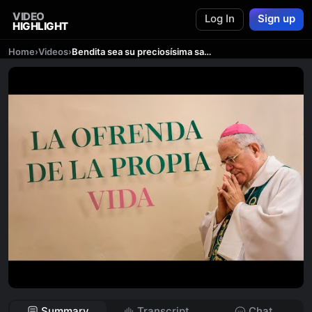
VIDEO
Log In
Sign up
HIGHLIGHT
Home
›
Videos
›
Bendita sea su preciosísima sangre
Summary
Transcript
Chat