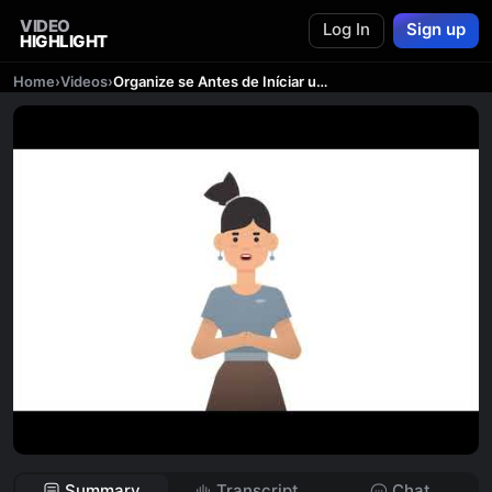
VIDEO
Log In
Sign up
HIGHLIGHT
Home
›
Videos
›
Organize se Antes de Iníciar um Projeto
Summary
Transcript
Chat