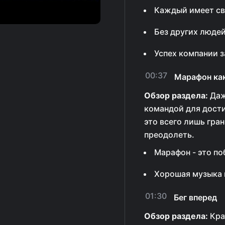
Каждый имеет св
Без других люде
Успех компании з
00:37
Марафон ка
Обзор раздела:
Даж
командой для дост
это всего лишь гра
преодолеть.
Марафон - это по
Хорошая музыка 
01:30
Бег вперед
Обзор раздела:
Кра