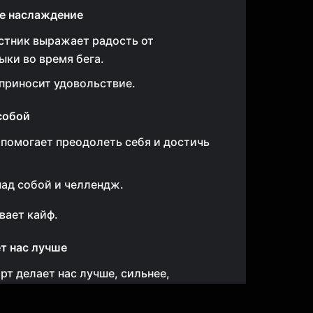
е наслаждение
стник выражает радость от
ки во время бега.
приносит удовольствие.
собой
 помогает преодолеть себя и достичь
 над собой и челлендж.
вает кайф.
т нас лучше
рт делает нас лучше, сильнее,
инированнее. Важно иметь план для
татов.