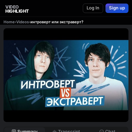
VIDEO
Log In
Sign up
HIGHLIGHT
Home
›
Videos
›
интроверт или экстраверт?
Summary
Transcript
Chat