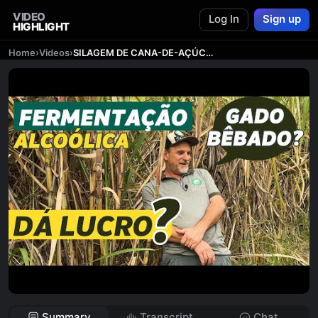
VIDEO
Log In
Sign up
HIGHLIGHT
Home
›
Videos
›
SILAGEM DE CANA-DE-AÇÚCAR
Summary
Transcript
Chat