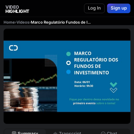
VIDEO
Log In
Sign up
HIGHLIGHT
Home
›
Videos
›
Marco Regulatório Fundos de Investimento | Resolução CVM 175
Summary
Transcript
Chat