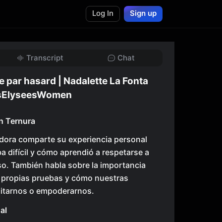
Log In
Sign up
Transcript
Chat
e par hasard | Nadalette La Fonta
psElyseesWomen
n Ternura
radora comparte su experiencia personal
a difícil y cómo aprendió a respetarse a
so. También habla sobre la importancia
s propias pruebas y cómo nuestras
mitarnos o empoderarnos.
al