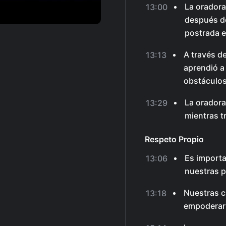
La oradora
13:00
después de
postrada 
A través de
13:13
aprendió a
obstáculos
La oradora
13:29
mientras t
Respeto Propio
Es importa
13:06
nuestras 
Nuestras c
13:18
empoderar