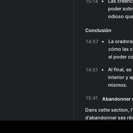
Las creenc
15:14
poder sobr
odioso que
Conclusión
La oradora
14:57
cómo las c
el poder c
Al final, 
14:51
interior y
mismos.
15:41
Abandonner s
Dans cette section, l
d'abandonner ses rê
Importance d'abando