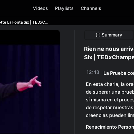
Videos
Playlists
Channels
Rien ne nous arrive par hasard | Nadalette La Fonta Six | TEDxChampsElyseesWomen
Summary
Rien ne nous arriv
Six | TEDxCham
12:48
La Prueba co
En esta charla, la o
de superar una prueb
sí misma en el proce
de respetar nuestra
creencias pueden li
Renacimiento Person