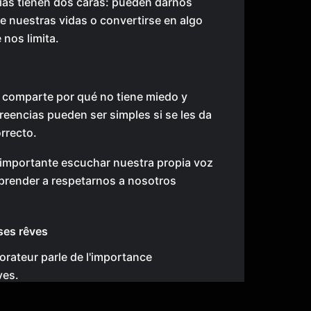
ias tienen dos caras: pueden darnos
e nuestras vidas o convertirse en algo
 nos limita.
 comparte por qué no tiene miedo y
reencias pueden ser simples si se les da
orrecto.
es importante escuchar nuestra propia voz
 aprender a respetarnos a nosotros
es rêves
'orateur parle de l'importance
ves.
nner ses rêves