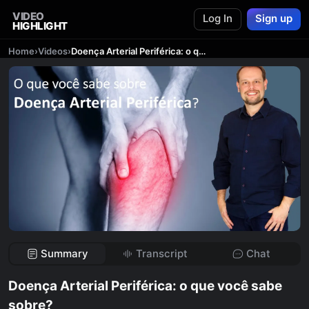
VIDEO
Log In
Sign up
HIGHLIGHT
Home
›
Videos
›
Doença Arterial Periférica: o que você sabe sobre?
Summary
Transcript
Chat
Doença Arterial Periférica: o que você sabe
sobre?