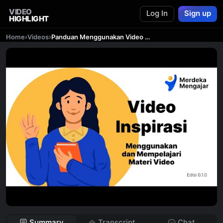
VIDEO
Log In
Sign up
HIGHLIGHT
Home
›
Videos
›
Panduan Menggunakan Video Inspirasi di Platform Merdeka Mengajar
Summary
Transcript
Chat