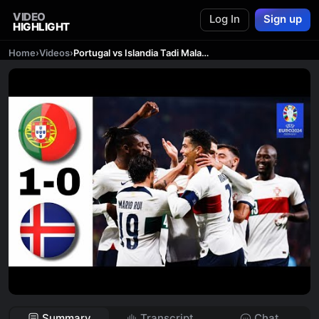
VIDEO
Log In
Sign up
HIGHLIGHT
Home
›
Videos
›
Portugal vs Islandia Tadi Malam | Hasil Kualifikasi Euro 2024 Tadi Malam | Klasemen Grup
Summary
Transcript
Chat