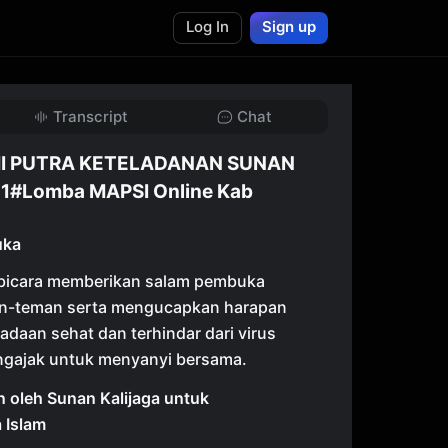
Log In
Sign up
Transcript
Chat
MI PUTRA KETELADANAN SUNAN
1#Lomba MAPSI Online Kab
uka
icara memberikan salam pembuka
an-teman serta mengucapkan harapan
daan sehat dan terhindar dari virus
ngajak untuk menyanyi bersama.
 oleh Sunan Kalijaga untuk
 Islam