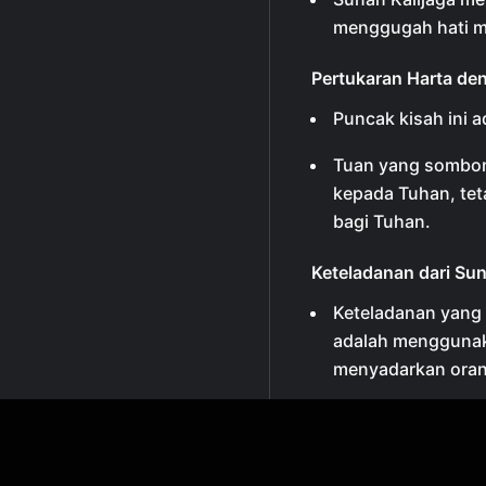
menggugah hati m
Pertukaran Harta de
Puncak kisah ini 
Tuan yang sombon
kepada Tuhan, tet
bagi Tuhan.
Keteladanan dari Sun
Keteladanan yang 
adalah menggunak
menyadarkan ora
Al-Quran juga men
angkuh di muka b