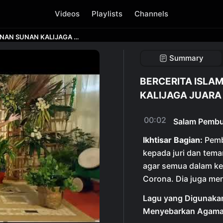
Videos
Playlists
Channels
BERCERITA ISLAMI PUTRA KETELADANAN SUNAN KALIJAGA JUARA 1#Lomba MAPSI Online Kab
Summary
BERCERITA ISLA
KALIJAGA JUARA 
00:02
Salam Pemb
Ikhtisar Bagian:
Pemb
kepada juri dan tem
agar semua dalam kea
Corona. Dia juga me
Lagu yang Digunakan
Menyebarkan Agama